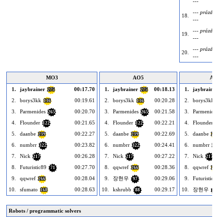
---
--- prázdn
18.
---
--- prázdn
19.
---
--- prázdn
20.
---
MO3
AO5
AO
1.
jaybrainer
00:17.70
1.
jaybrainer
00:18.13
1.
jaybraine
275
275
2.
borys3kk
00:19.61
2.
borys3kk
00:20.28
2.
borys3kk
136
136
3.
Parmenides
00:20.70
3.
Parmenides
00:21.58
3.
Parmenide
265
265
4.
Flounder
00:21.65
4.
Flounder
00:22.21
4.
Flounder
122
122
5.
daanbe
00:22.27
5.
daanbe
00:22.69
5.
daanbe
239
239
23
6.
numbrr
00:23.82
6.
numbrr
00:24.41
6.
numbrr
322
322
32
7.
Nick
00:26.28
7.
Nick
00:27.22
7.
Nick
217
217
217
8.
Futuristic89
00:27.70
8.
qqwref
00:28.36
8.
qqwref
71
266
26
9.
qqwref
00:28.04
9.
장현우
00:29.06
9.
Futuristic
266
97
10.
sfumato
00:28.63
10.
kshrubb
00:29.17
10.
장현우
168
88
9
Robots / programmatic solvers