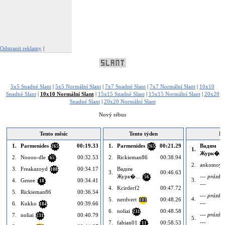
Odstranit reklamy
|
Nahlásit tuto reklamu
5x5 Snadné Slant
|
5x5 Normální Slant
|
7x7 Snadné Slant
|
7x7 Normální Slant
|
10x10
Snadné Slant
|
10x10 Normální Slant
|
15x15 Snadné Slant
|
15x15 Normální Slant
|
20x20
Snadné Slant
|
20x20 Normální Slant
Nový rébus
Tento měsíc
Tento týden
Dn
1.
Parmenides
00:19.33
1.
Parmenides
00:21.29
Вадим
265
265
1.
Журк�...
2.
Noooo-dle
00:32.53
2.
Rickieman86
00:38.94
65
2.
ankomoyu
3.
Freakazoyd
00:34.17
Вадим
108
3.
00:46.63
Журк�...
--- prázdn
56
3.
4.
Genee
00:34.41
18
---
4.
Kcirderf2
00:47.72
5.
Rickieman86
00:36.54
--- prázdn
4.
5.
nerdvert
00:48.26
103
---
6.
Kukko
00:39.66
184
6.
noliai
00:48.58
231
--- prázdn
7.
noliai
00:40.79
231
5.
---
7.
fabian01
00:58.53
11