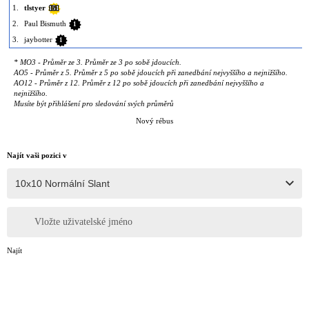
1.
tlstyer
151
2.
Paul Bismuth
1
3.
jaybotter
1
* MO3 - Průměr ze 3. Průměr ze 3 po sobě jdoucích.
AO5 - Průměr z 5. Průměr z 5 po sobě jdoucích při zanedbání nejvyššího a nejnižšího.
AO12 - Průměr z 12. Průměr z 12 po sobě jdoucích při zanedbání nejvyššího a
nejnižšího.
Musíte být přihlášení pro sledování svých průměrů
Nový rébus
Najít vaši pozici v
Vložte uživatelské jméno
Najít