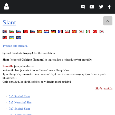
Slant
Přeložit tuto stránku.
Special thanks to
krepsy3
for the translation
Slant
(nebo též
Gokigen Naname
) je logická hra s jednoduchými pravidly.
Pravidla
jsou jednoduchá:
Vaším úkolem je umístit do každého čtverce úhlopříčku.
Tyto úhlopříčky
nesmí
(v rámci celé mřížky) tvořit uzavřené smyčky (kružnice v grafu
úhlopříček).
Čísla označují, kolik úhlopříček se v daném místě setkává.
Skrýt pravidla
5x5 Snadné Slant
5x5 Normální Slant
7x7 Snadné Slant
7x7 Normální Slant