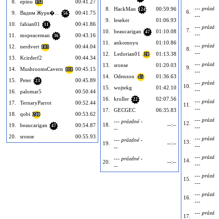
8.
epinu
00:41.27
134
--- prázdn
8.
HackMan
00:59.96
124
6.
9.
Вадим Журк�...
00:41.75
56
---
9.
leseker
01:06.93
10.
fabian01
00:41.86
11
--- prázdn
7.
10.
beaucarigan
01:10.08
47
---
11.
mopeaceman
00:43.16
36
11.
ankomoyu
01:10.86
--- prázdn
12.
nerdvert
00:44.04
103
8.
---
12.
Ledorian01
01:13.38
28
13.
Kcirderf2
00:44.34
--- prázdn
13.
sronse
01:20.03
9.
14.
MushroomsCavern
00:45.15
118
---
14.
Odenzon
01:36.63
45
15.
Peter
00:45.89
23
--- prázdn
10.
15.
wojtekg
01:42.10
---
16.
palomar5
00:50.44
16.
kroller
02:07.56
22
--- prázdn
17.
TernaryParrot
00:52.44
11.
---
17.
GECGEC
06:35.83
18.
qobi
00:53.62
240
--- prázdn
--- prázdné -
12.
18.
--:--
19.
beaucarigan
00:54.87
47
---
--
20.
sronse
00:55.93
--- prázdn
--- prázdné -
13.
19.
--:--
---
--
--- prázdn
--- prázdné -
14.
20.
--:--
---
--
--- prázdn
15.
---
--- prázdn
16.
---
--- prázdn
17.