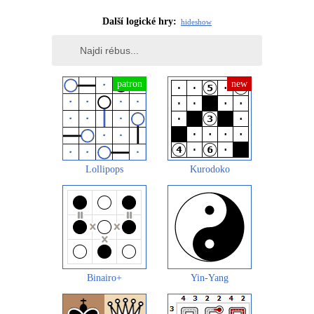
Další logické hry:
hide
show
Lollipops
Kurodoko
Binairo+
Yin-Yang