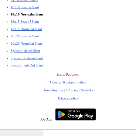
10x10 Snadné Slant
10x10 Normální Slant
15x15 Snadné Slant
15x15 Normální Slant
20x20 Snadné Slant
20x20 Normální Slant
Speciální denní Slant
Speciální týdenní Slant
Speciální měsíční Slant
Stát se Patronem
Odezva
|
Konkrétní rébus
Hromadný tisk
|
Síň slávy
|
Statistiky
Privacy Policy
iOS App