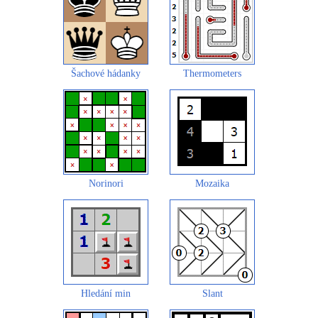
Šachové hádanky
Thermometers
Norinori
Mozaika
Hledání min
Slant