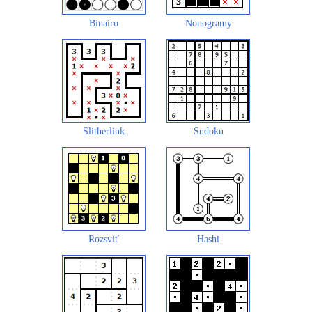
Binairo
Nonogramy
Slitherlink
Sudoku
Rozsviť
Hashi