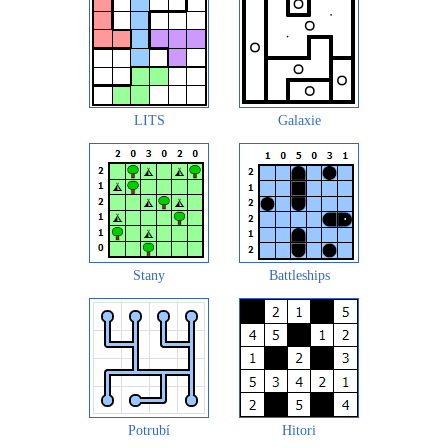
LITS
Galaxie
Stany
Battleships
Potrubí
Hitori