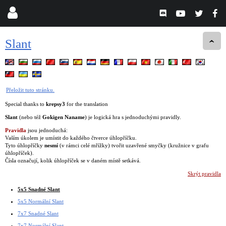
Slant
Přeložit tuto stránku.
Special thanks to
krepsy3
for the translation
Slant
(nebo též
Gokigen Naname
) je logická hra s jednoduchými pravidly.
Pravidla
jsou jednoduchá:
Vaším úkolem je umístit do každého čtverce úhlopříčku.
Tyto úhlopříčky
nesmí
(v rámci celé mřížky) tvořit uzavřené smyčky (kružnice v grafu
úhlopříček).
Čísla označují, kolik úhlopříček se v daném místě setkává.
Skrýt pravidla
5x5 Snadné Slant
5x5 Normální Slant
7x7 Snadné Slant
7x7 Normální Slant