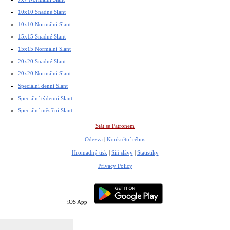
10x10 Snadné Slant
10x10 Normální Slant
15x15 Snadné Slant
15x15 Normální Slant
20x20 Snadné Slant
20x20 Normální Slant
Speciální denní Slant
Speciální týdenní Slant
Speciální měsíční Slant
Stát se Patronem
Odezva
|
Konkrétní rébus
Hromadný tisk
|
Síň slávy
|
Statistiky
Privacy Policy
iOS App