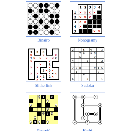
Binairo
Nonogramy
Slitherlink
Sudoku
Rozsviť
Hashi