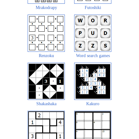
Mrakodrapy
Futoshiki
Renzoku
Word search games
Shakashaka
Kakuro