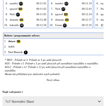
6.
numbrr
00:11.01
6.
numbrr
00:11.33
6.
num
322
322
7.
qqwref
00:11.02
7.
Nick
00:12.01
7.
Nick
266
217
8.
Nick
00:11.81
8.
qqwref
00:12.24
8.
qqwr
217
266
9.
sfumato
00:12.48
9.
sfumato
00:12.57
9.
sfum
168
168
10.
kshrubb
00:12.50
10.
Uonia
00:13.35
10.
장현
88
87
Robots / programmatic solvers
1.
tlstyer
151
2.
4s4f4
3.
Paul Bismuth
1
* MO3 - Průměr ze 3. Průměr ze 3 po sobě jdoucích.
AO5 - Průměr z 5. Průměr z 5 po sobě jdoucích při zanedbání nejvyššího a nejnižšího.
AO12 - Průměr z 12. Průměr z 12 po sobě jdoucích při zanedbání nejvyššího a
nejnižšího.
Musíte být přihlášení pro sledování svých průměrů
Nový rébus
Najít vaši pozici v