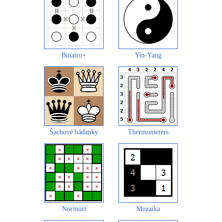
Binairo+
Yin-Yang
Šachové hádanky
Thermometers
Norinori
Mozaika