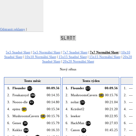
Odstranit reklamy
|
Nahlásit tuto reklamu
5x5 Snadné Slant
|
5x5 Normální Slant
|
7x7 Snadné Slant
|
7x7 Normální Slant
|
10x10
Snadné Slant
|
10x10 Normální Slant
|
15x15 Snadné Slant
|
15x15 Normální Slant
|
20x20
Snadné Slant
|
20x20 Normální Slant
Nový rébus
Tento měsíc
Tento týden
1.
Flounder
00:09.56
1.
Flounder
00:09.56
1.
--- p
122
122
2.
Freakazoyd
00:14.35
2.
MushroomsCavern
00:15.76
2.
--- p
108
118
3.
Noooo-dle
00:14.80
3.
noliai
00:21.04
3.
--- p
65
231
4.
epinu
00:15.34
4.
Kcirderf2
00:21.20
4.
--- p
134
5.
MushroomsCavern
00:15.76
5.
leseker
00:22.95
5.
--- p
118
6.
Genee
00:15.79
6.
HackMan
00:27.03
6.
--- p
18
124
7.
Kukko
00:16.33
7.
Canon
01:45.25
7.
--- p
184
19