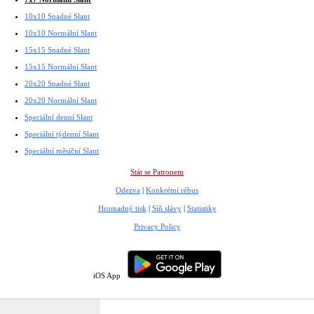
10x10 Snadné Slant
10x10 Normální Slant
15x15 Snadné Slant
15x15 Normální Slant
20x20 Snadné Slant
20x20 Normální Slant
Speciální denní Slant
Speciální týdenní Slant
Speciální měsíční Slant
Stát se Patronem
Odezva
|
Konkrétní rébus
Hromadný tisk
|
Síň slávy
|
Statistiky
Privacy Policy
iOS App