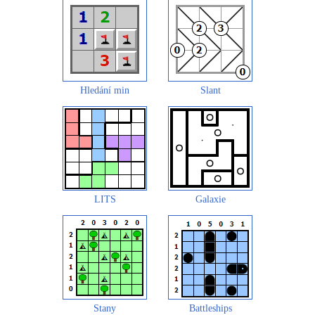
Hledání min
Slant
LITS
Galaxie
Stany
Battleships