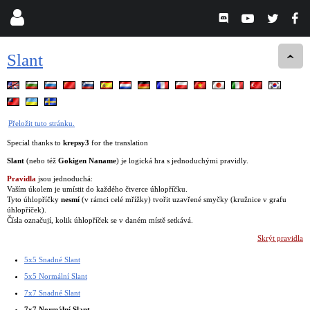
Slant
Přeložit tuto stránku.
Special thanks to
krepsy3
for the translation
Slant
(nebo též
Gokigen Naname
) je logická hra s jednoduchými pravidly.
Pravidla
jsou jednoduchá:
Vaším úkolem je umístit do každého čtverce úhlopříčku.
Tyto úhlopříčky
nesmí
(v rámci celé mřížky) tvořit uzavřené smyčky (kružnice v grafu
úhlopříček).
Čísla označují, kolik úhlopříček se v daném místě setkává.
Skrýt pravidla
5x5 Snadné Slant
5x5 Normální Slant
7x7 Snadné Slant
7x7 Normální Slant